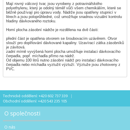
Mají rovný válcový tvar, jsou vyrobeny z potravinářského
polyethylenu, který je odolný téměř vůči všem chemikáliím, které se
běžně používají pro úpravu vody. Nádrže jsou opatřeny stupnicí v
litrech a jsou poloprůhledné, což umožňuje snadnou vizuální kontrolu
hladiny dávkovaného roztoku.
Horní plocha zásobní nádrže je rozdělena na dvě části:
přední část je opatřena otvorem se šroubovacím uzávěrem. Otvor
slouží pro doplňování dávkované kapaliny. Uzavírací zátka zásobníků
je závitová.
zadní mírně vyvýšená horní plocha umožňuje instalaci dávkovacího
čerpadla, popř. míchadla přímo na nádrž.
Od objemu 100 litrů nutno zásobní nádrž pro instalaci dávkovacího
čerpadla nebo míchadla vyztužit výztuží. Výztuže jsou zhotoveny z
PVC.
Technické oddělení: +420 602 737 339
Obchodní oddělení: +420 543 235 105
O společnosti
O nás