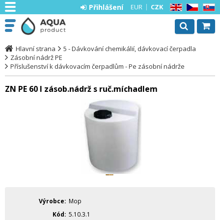
Přihlášení
EUR
CZK
EN
CZ
SK
Hlavní strana
5 - Dávkování chemikálií, dávkovací čerpadla
Zásobní nádrž PE
Příslušenství k dávkovacím čerpadlům - Pe zásobní nádrže
ZN PE 60 l zásob.nádrž s ruč.míchadlem
Výrobce
Mop
Kód
5.10.3.1