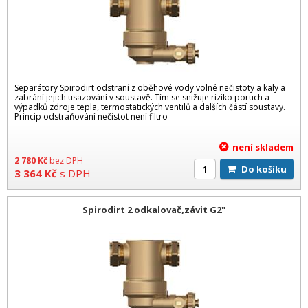
Separátory Spirodirt odstraní z oběhové vody volné nečistoty a kaly a
zabrání jejich usazování v soustavě. Tím se snižuje riziko poruch a
výpadků zdroje tepla, termostatických ventilů a dalších částí soustavy.
Princip odstraňování nečistot není filtro
není skladem
2 780
Kč
bez DPH
Do košíku
3 364
Kč
s DPH
Spirodirt 2 odkalovač,závit G2"