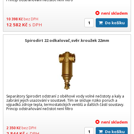
není skladem
10 398
Kč
bez DPH
Do košíku
12 582
Kč
s DPH
Spirodirt 22 odkalovač,svěr.kroužek 22mm
Separátory Spirodirt odstraní z oběhové vody volné nečistoty a kaly a
zabrání jejich usazování v soustavě. Tím se snižuje riziko poruch a
výpadků zdroje tepla, termostatických ventilů a dalších částí soustavy.
Princip odstraňování nečistot není filtro
není skladem
2 350
Kč
bez DPH
Do košíku
2 844
Kč
s DPH