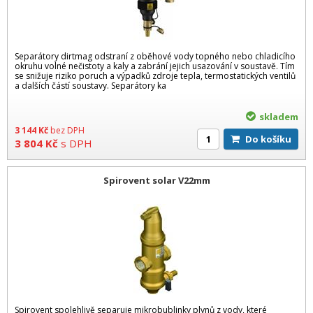
Separátory dirtmag odstraní z oběhové vody topného nebo chladicího
okruhu volné nečistoty a kaly a zabrání jejich usazování v soustavě. Tím
se snižuje riziko poruch a výpadků zdroje tepla, termostatických ventilů
a dalších částí soustavy. Separátory ka
skladem
3 144
Kč
bez DPH
Do košíku
3 804
Kč
s DPH
Spirovent solar V22mm
Spirovent spolehlivě separuje mikrobublinky plynů z vody, které