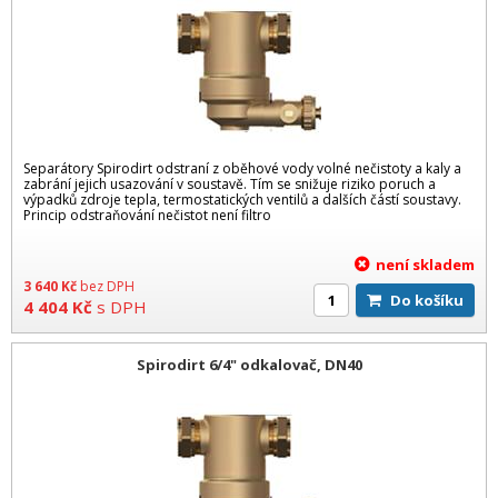
Separátory Spirodirt odstraní z oběhové vody volné nečistoty a kaly a
zabrání jejich usazování v soustavě. Tím se snižuje riziko poruch a
výpadků zdroje tepla, termostatických ventilů a dalších částí soustavy.
Princip odstraňování nečistot není filtro
není skladem
3 640
Kč
bez DPH
Do košíku
4 404
Kč
s DPH
Spirodirt 6/4" odkalovač, DN40