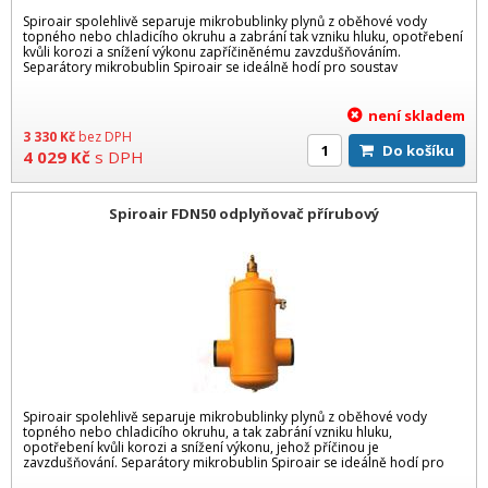
Spiroair spolehlivě separuje mikrobublinky plynů z oběhové vody
topného nebo chladicího okruhu a zabrání tak vzniku hluku, opotřebení
kvůli korozi a snížení výkonu zapříčiněnému zavzdušňováním.
Separátory mikrobublin Spiroair se ideálně hodí pro soustav
není skladem
3 330
Kč
bez DPH
Do košíku
4 029
Kč
s DPH
Spiroair FDN50 odplyňovač přírubový
Spiroair spolehlivě separuje mikrobublinky plynů z oběhové vody
topného nebo chladicího okruhu, a tak zabrání vzniku hluku,
opotřebení kvůli korozi a snížení výkonu, jehož příčinou je
zavzdušňování. Separátory mikrobublin Spiroair se ideálně hodí pro