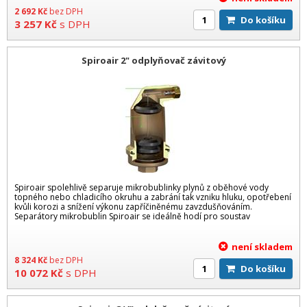
2 692
Kč
bez DPH
Do košíku
3 257
Kč
s DPH
Spiroair 2" odplyňovač závitový
Spiroair spolehlivě separuje mikrobublinky plynů z oběhové vody
topného nebo chladicího okruhu a zabrání tak vzniku hluku, opotřebení
kvůli korozi a snížení výkonu zapříčiněnému zavzdušňováním.
Separátory mikrobublin Spiroair se ideálně hodí pro soustav
není skladem
8 324
Kč
bez DPH
Do košíku
10 072
Kč
s DPH