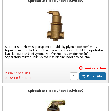
Spiroair 3/4" odplyňovač závitový
Spiroair spolehlivě separuje mikrobublinky plynů z oběhové vody
topného nebo chladicího okruhu a zabrání tak vzniku hluku, opotřebení
kvůli korozi a snížení výkonu zapříčiněnému zavzdušňováním.
Separátory mikrobublin Spiroair se ideálně hodí pro soustav
není skladem
2 416
Kč
bez DPH
Do košíku
2 923
Kč
s DPH
Spiroair 5/4" odplyňovač závitový