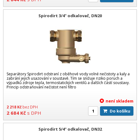
Spirodirt 3/4" odkalovač, DN20
Separátory Spirodirt odstraní z oběhové vody volné nečistoty a kaly a
zabrání jejich usazování v soustavě. Tím se snižuje riziko poruch a
výpadků zdroje tepla, termostatických ventilů a dalších částí soustavy.
Princip odstraňování nečistot není filtro
není skladem
2 218
Kč
bez DPH
Do košíku
2 684
Kč
s DPH
Spirodirt 5/4" odkalovač, DN32