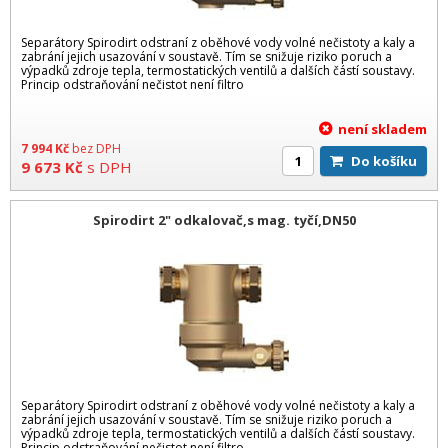
Separátory Spirodirt odstraní z oběhové vody volné nečistoty a kaly a
zabrání jejich usazování v soustavě. Tím se snižuje riziko poruch a
výpadků zdroje tepla, termostatických ventilů a dalších částí soustavy.
Princip odstraňování nečistot není filtro
není skladem
7 994
Kč
bez DPH
Do košíku
9 673
Kč
s DPH
Spirodirt 2" odkalovač,s mag. tyčí,DN50
Separátory Spirodirt odstraní z oběhové vody volné nečistoty a kaly a
zabrání jejich usazování v soustavě. Tím se snižuje riziko poruch a
výpadků zdroje tepla, termostatických ventilů a dalších částí soustavy.
Princip odstraňování nečistot není filtro