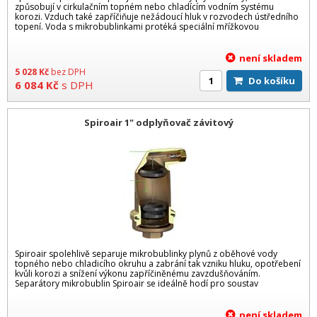
způsobují v cirkulačním topném nebo chladícím vodním systému
korozi. Vzduch také zapříčiňuje nežádoucí hluk v rozvodech ústředního
topení. Voda s mikrobublinkami protéká speciální mřížkovou
není skladem
5 028
Kč
bez DPH
Do košíku
6 084
Kč
s DPH
Spiroair 1" odplyňovač závitový
Spiroair spolehlivě separuje mikrobublinky plynů z oběhové vody
topného nebo chladicího okruhu a zabrání tak vzniku hluku, opotřebení
kvůli korozi a snížení výkonu zapříčiněnému zavzdušňováním.
Separátory mikrobublin Spiroair se ideálně hodí pro soustav
není skladem