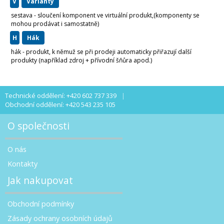
v
varianty
sestava - sloučení komponent ve virtuální produkt,(komponenty se
mohou prodávat i samostatně)
H
hák
hák - produkt, k němuž se při prodeji automaticky přiřazují další
produkty (například zdroj + přívodní šňůra apod.)
Technické oddělení: +420 602 737 339
Obchodní oddělení: +420 543 235 105
O společnosti
O nás
Kontakty
Jak nakupovat
Obchodní podmínky
Zásady ochrany osobních údajů