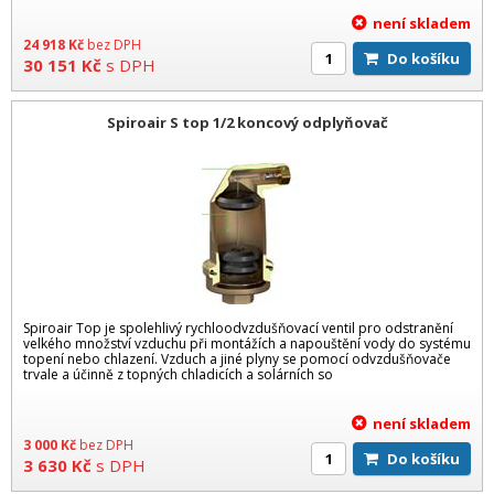
není skladem
24 918
Kč
bez DPH
Do košíku
30 151
Kč
s DPH
Spiroair S top 1/2 koncový odplyňovač
Spiroair Top je spolehlivý rychloodvzdušňovací ventil pro odstranění
velkého množství vzduchu při montážích a napouštění vody do systému
topení nebo chlazení. Vzduch a jiné plyny se pomocí odvzdušňovače
trvale a účinně z topných chladicích a solárních so
není skladem
3 000
Kč
bez DPH
Do košíku
3 630
Kč
s DPH