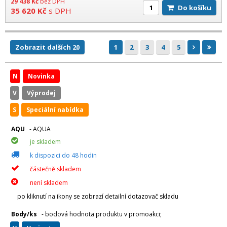
29 438
Kč
bez DPH
Do košíku
35 620
Kč
s DPH
Zobrazit dalších 20
1
2
3
4
5
N
Novinka
V
Výprodej
S
Speciální nabídka
AQU
- AQUA
je skladem
k dispozici do 48 hodin
částečně skladem
není skladem
po kliknutí na ikony se zobrazí detailní dotazovač skladu
Body/ks
- bodová hodnota produktu v promoakci;