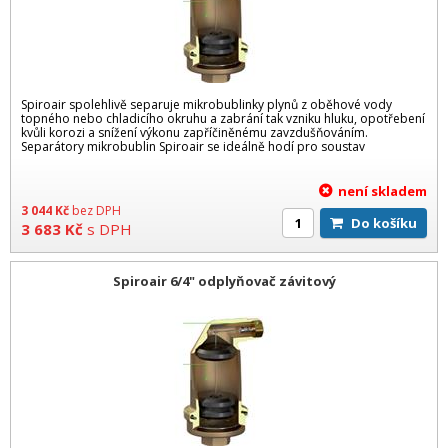
Spiroair spolehlivě separuje mikrobublinky plynů z oběhové vody
topného nebo chladicího okruhu a zabrání tak vzniku hluku, opotřebení
kvůli korozi a snížení výkonu zapříčiněnému zavzdušňováním.
Separátory mikrobublin Spiroair se ideálně hodí pro soustav
není skladem
3 044
Kč
bez DPH
Do košíku
3 683
Kč
s DPH
Spiroair 6/4" odplyňovač závitový