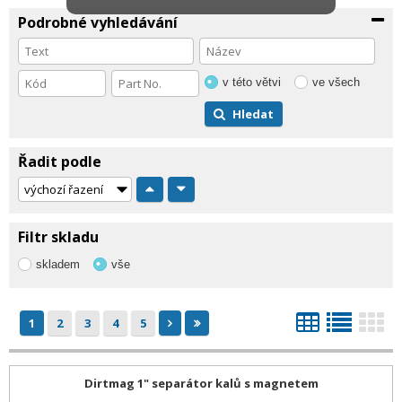
Podrobné vyhledávání
v této větvi
ve všech
Hledat
Řadit podle
Filtr skladu
skladem
vše
1
2
3
4
5
Dirtmag 1" separátor kalů s magnetem