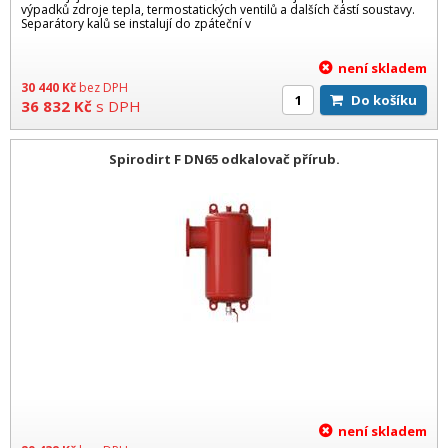
výpadků zdroje tepla, termostatických ventilů a dalších částí soustavy.
Separátory kalů se instalují do zpáteční v
není skladem
30 440
Kč
bez DPH
Do košíku
36 832
Kč
s DPH
Spirodirt F DN65 odkalovač přírub.
není skladem