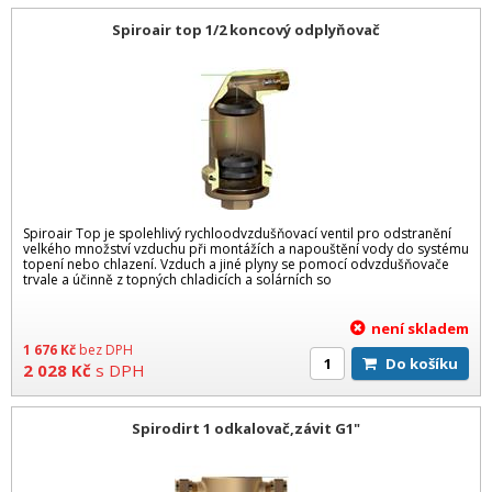
Spiroair top 1/2 koncový odplyňovač
Spiroair Top je spolehlivý rychloodvzdušňovací ventil pro odstranění
velkého množství vzduchu při montážích a napouštění vody do systému
topení nebo chlazení. Vzduch a jiné plyny se pomocí odvzdušňovače
trvale a účinně z topných chladicích a solárních so
není skladem
1 676
Kč
bez DPH
Do košíku
2 028
Kč
s DPH
Spirodirt 1 odkalovač,závit G1"