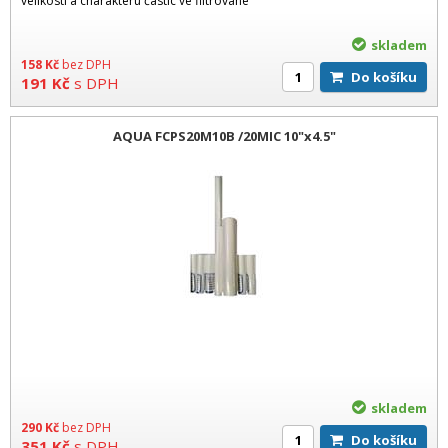
velikosti a charakteru částic ve filtrované
skladem
158
Kč
bez DPH
Do košíku
191
Kč
s DPH
AQUA FCPS20M10B /20MIC 10"x4.5"
skladem
290
Kč
bez DPH
Do košíku
351
Kč
s DPH