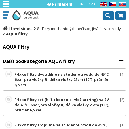
Přihlášení
EUR
CZK
EN
CZ
SK
Hlavní strana
8 - Filtry mechanických nečistot, jiná filtrace vody
AQUA filtry
AQUA filtry
Další podkategorie AQUA filtry
FHxxx filtry dvoudílné na studenou vodu do 45°C,
4
6bar,pro vložky B, délka vložky 25cm (10"), průměr
6,5 cm
FHxxx filtry set (klíč +konzola+vložka+ring) na SV
2
do 45°C, 6bar,pro vložky B, délka vložky 25cm (10"),
průměr 6,5 cm
FHxxx filtry trojdílné na studenou vodu do 45°C,
1