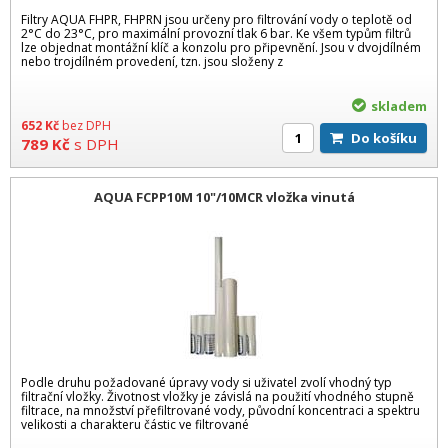
Filtry AQUA FHPR, FHPRN jsou určeny pro filtrování vody o teplotě od
2°C do 23°C, pro maximální provozní tlak 6 bar. Ke všem typům filtrů
lze objednat montážní klíč a konzolu pro připevnění. Jsou v dvojdílném
nebo trojdílném provedení, tzn. jsou složeny z
skladem
652
Kč
bez DPH
Do košíku
789
Kč
s DPH
AQUA FCPP10M 10"/10MCR vložka vinutá
Podle druhu požadované úpravy vody si uživatel zvolí vhodný typ
filtrační vložky. Životnost vložky je závislá na použití vhodného stupně
filtrace, na množství přefiltrované vody, původní koncentraci a spektru
velikosti a charakteru částic ve filtrované