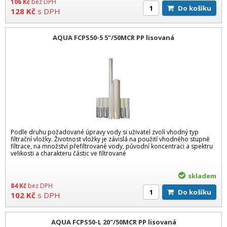
106
Kč
bez DPH
Do košíku
128
Kč
s DPH
AQUA FCPS50-5 5"/50MCR PP lisovaná
Podle druhu požadované úpravy vody si uživatel zvolí vhodný typ
filtrační vložky. Životnost vložky je závislá na použití vhodného stupně
filtrace, na množství přefiltrované vody, původní koncentraci a spektru
velikosti a charakteru částic ve filtrované
skladem
84
Kč
bez DPH
Do košíku
102
Kč
s DPH
AQUA FCPS50-L 20"/50MCR PP lisovaná