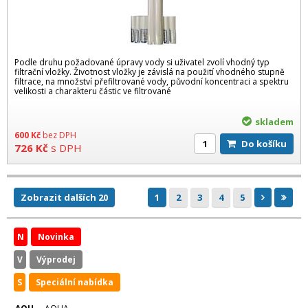
Podle druhu požadované úpravy vody si uživatel zvolí vhodný typ
filtrační vložky. Životnost vložky je závislá na použití vhodného stupně
filtrace, na množství přefiltrované vody, původní koncentraci a spektru
velikosti a charakteru částic ve filtrované
skladem
600
Kč
bez DPH
Do košíku
726
Kč
s DPH
Zobrazit dalších 20
1
2
3
4
5
N
Novinka
V
Výprodej
S
Speciální nabídka