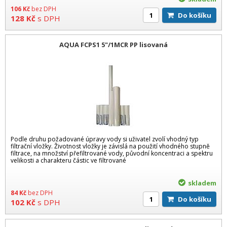
106
Kč
bez DPH
Do košíku
128
Kč
s DPH
AQUA FCPS1 5"/1MCR PP lisovaná
Podle druhu požadované úpravy vody si uživatel zvolí vhodný typ
filtrační vložky. Životnost vložky je závislá na použití vhodného stupně
filtrace, na množství přefiltrované vody, původní koncentraci a spektru
velikosti a charakteru částic ve filtrované
skladem
84
Kč
bez DPH
Do košíku
102
Kč
s DPH