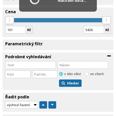
Načítám data...
Cena
Kč
Kč
Parametrický filtr
Podrobné vyhledávání
v této větvi
ve všech
Hledat
Řadit podle