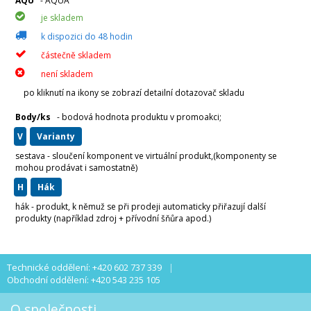
AQU
- AQUA
je skladem
k dispozici do 48 hodin
částečně skladem
není skladem
po kliknutí na ikony se zobrazí detailní dotazovač skladu
Body/ks
- bodová hodnota produktu v promoakci;
v
varianty
sestava - sloučení komponent ve virtuální produkt,(komponenty se
mohou prodávat i samostatně)
H
hák
hák - produkt, k němuž se při prodeji automaticky přiřazují další
produkty (například zdroj + přívodní šňůra apod.)
Technické oddělení: +420 602 737 339
Obchodní oddělení: +420 543 235 105
O společnosti