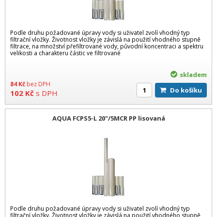
Podle druhu požadované úpravy vody si uživatel zvolí vhodný typ
filtrační vložky. Životnost vložky je závislá na použití vhodného stupně
filtrace, na množství přefiltrované vody, původní koncentraci a spektru
velikosti a charakteru částic ve filtrované
skladem
84
Kč
bez DPH
Do košíku
102
Kč
s DPH
AQUA FCPS5-L 20"/5MCR PP lisovaná
Podle druhu požadované úpravy vody si uživatel zvolí vhodný typ
filtrační vložky. Životnost vložky je závislá na použití vhodného stupně